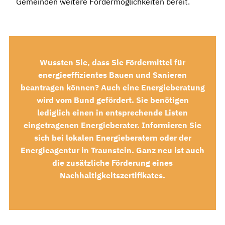
Gemeinden weitere Fördermöglichkeiten bereit.
Wussten Sie, dass Sie Fördermittel für
energieeffizientes Bauen und Sanieren
beantragen können? Auch eine Energieberatung
wird vom Bund gefördert. Sie benötigen
lediglich einen in entsprechende Listen
eingetragenen Energieberater. Informieren Sie
sich bei lokalen Energieberatern oder der
Energieagentur in Traunstein. Ganz neu ist auch
die zusätzliche Förderung eines
Nachhaltigkeitszertifikates.