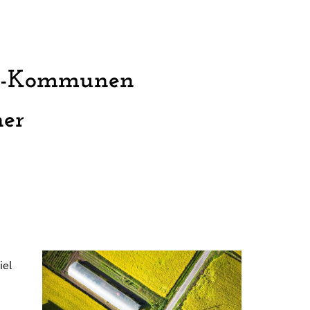
ILE-Kommunen
ner
iel