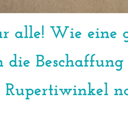
ür alle! Wie ein
m die Beschaffung
 Rupertiwinkel n