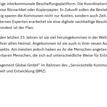
ige interkommunale Beschaffungsplattform. Die Koordinatorin e
se Büroartikel oder Kopierpapier. In Zukunft sollen die Beste
zeitig sparen die Kommunen nicht nur Kosten, sondern auch Z
ernen Experten erarbeitet sie eine digitale nachhaltige Besc
indest ist der Plan.
 den letzten 25 Jahren ist sie viel herumgekommen in der Welt.
 ihrer alten Heimat. Angekommen ist sie auch in ihrer neuen A
rojekte. Am meisten jedoch haben es ihr die Menschen angetan: 
rbaren Menschen, die sich auf unterschiedliche Weise für En
„Engagement Global GmbH“ im Rahmen des „Servicestelle Kommu
eit und Entwicklung (BMZ).