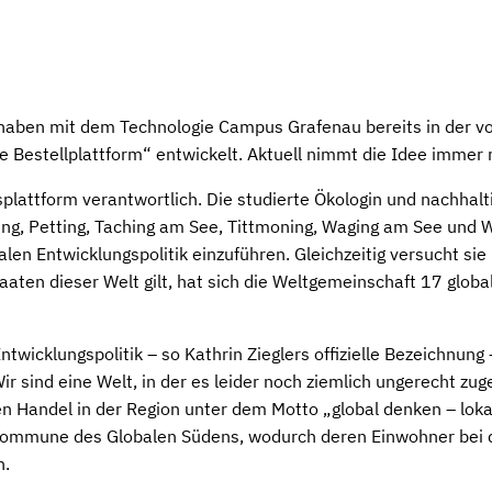
haben mit dem Technologie Campus Grafenau bereits in der v
 Bestellplattform“ entwickelt. Aktuell nimmt die Idee immer
gsplattform verantwortlich. Die studierte Ökologin und nachha
ing, Petting, Taching am See, Tittmoning, Waging am See und 
n Entwicklungspolitik einzuführen. Gleichzeitig versucht sie
aten dieser Welt gilt, hat sich die Weltgemeinschaft 17 globale
icklungspolitik – so Kathrin Zieglers offizielle Bezeichnung – 
ir sind eine Welt, in der es leider noch ziemlich ungerecht zug
ren Handel in der Region unter dem Motto „global denken – loka
 Kommune des Globalen Südens, wodurch deren Einwohner bei d
n.