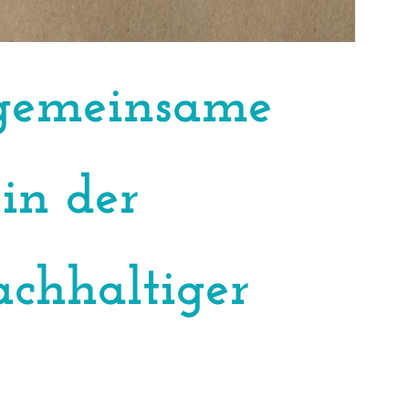
e gemeinsame
 in der
achhaltiger