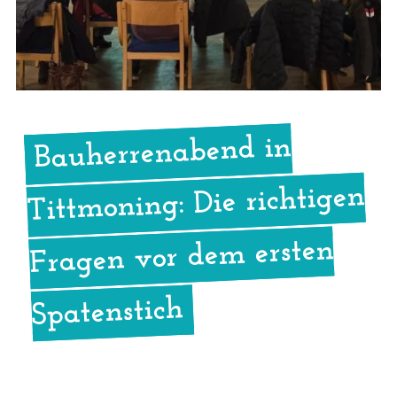
Bauherrenabend in
Tittmoning: Die richtigen
Fragen vor dem ersten
Spatenstich