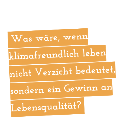
Was wäre, wenn
klimafreundlich leben
nicht Verzicht bedeutet,
sondern ein Gewinn an
Lebensqualität?